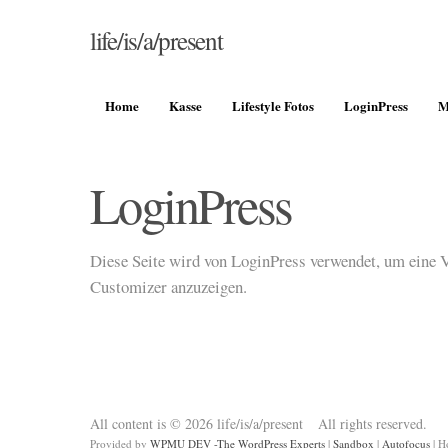
life/is/a/present
Fashion, DIY, lifestyle, fotos
Home
Kasse
Lifestyle Fotos
LoginPress
M
LoginPress
Diese Seite wird von LoginPress verwendet, um eine 
Customizer anzuzeigen.
All content is © 2026 life/is/a/present All rights reserved.
Provided by
WPMU DEV -The WordPress Experts
|
Sandbox
|
Autofocus
|
Ho